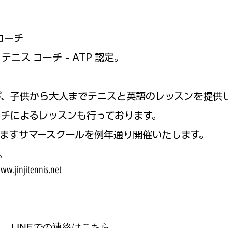
コーチ
テニス コーチ - ATP 認定。
が、子供から大人までテニスと英語の
レッスンを提供
チによるレッスンも行っております。
ますサマースクールを例年通り
開催いたします。
。
ww.jinjitennis.net
LINEでの連絡はこちら