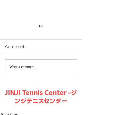
Comments
Playing Tennis at Jinji
Boys’ Summer 
Write a comment...
Tennis Center, Shinjuku -
Gear by Jinji: Yo
Tennis Coaching
Ultimate Summ
Shinjuku
Kits for Boys
JINJI Tennis Center -ジ
ンジテニスセンター
Shai Gigi -