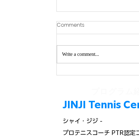
Comments
Write a comment...
Discover Senior Tennis
Classes Tokyo: A Fun Way
to Stay Active and Social
​プログラム
JINJI Tennis
シャイ・ジジ -
プロテニスコーチ PTR認定