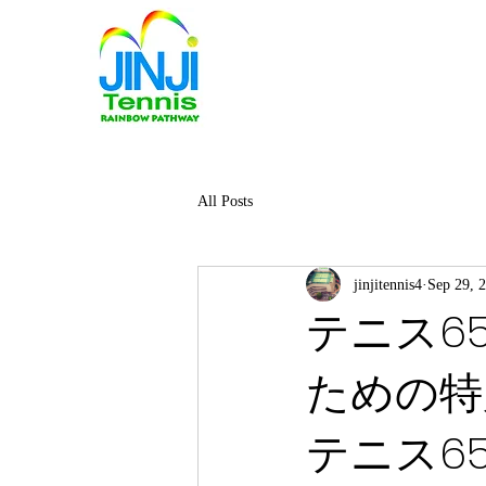
All Posts
jinjitennis4
Sep 29, 
テニス6
ための特
テニス6