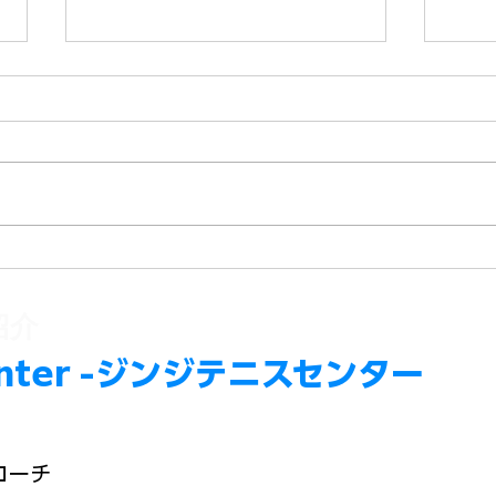
Playing Tennis at Jinji Tennis
Boys
Center, Shinjuku - Tennis
by Ji
Coaching Shinjuku
Summ
紹介
Boy
 Center -ジンジテニスセンター
コーチ