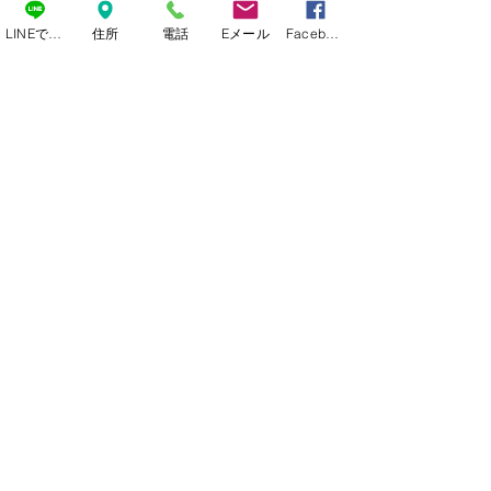
しております。Shai Gigi - あなたのプ
LINEで連絡
住所
電話
Eメール
Facebook
ロテニスコーチのご紹介
ジンジテニスセンターでは、認定プロ
コーチによる一流のテニスレッスンを
提供しています。子供から大人まで、
PTR認定コーチがお客様のニーズに合
わせたテニスと英語のレッスンを提供
します。さらに、複数の言語が堪能な
日本人プロコーチによるレッスンも提
供しています。
待望のサマースクールイベントをお見
逃しなく。ご参加いただき、私たちと
一緒にテニスの世界を体験していただ
くのが待ちきれません！
www.jinjitennis.org (English
site)
,
www.jinjitennis.net
Phone :
080-3576-1300