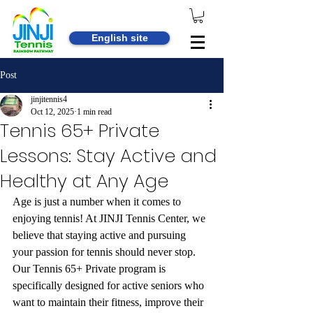
English site
Post
jinjitennis4
Oct 12, 2025
1 min read
Tennis 65+ Private
Lessons: Stay Active and
Healthy at Any Age
Age is just a number when it comes to 
enjoying tennis! At JINJI Tennis Center, we 
believe that staying active and pursuing 
your passion for tennis should never stop. 
Our Tennis 65+ Private program is 
specifically designed for active seniors who 
want to maintain their fitness, improve their 