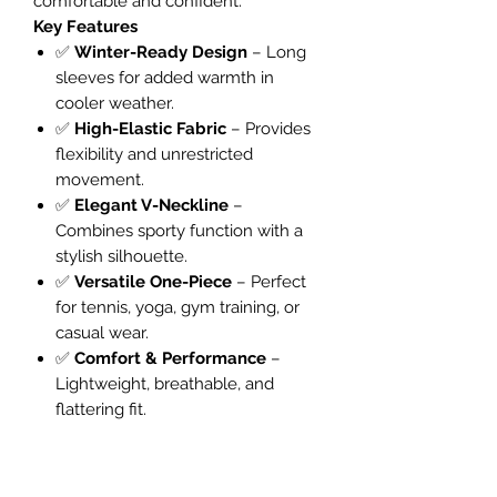
comfortable and confident.
Key Features
✅
Winter-Ready Design
– Long
sleeves for added warmth in
cooler weather.
✅
High-Elastic Fabric
– Provides
flexibility and unrestricted
movement.
✅
Elegant V-Neckline
–
Combines sporty function with a
stylish silhouette.
✅
Versatile One-Piece
– Perfect
for tennis, yoga, gym training, or
casual wear.
✅
Comfort & Performance
–
Lightweight, breathable, and
flattering fit.