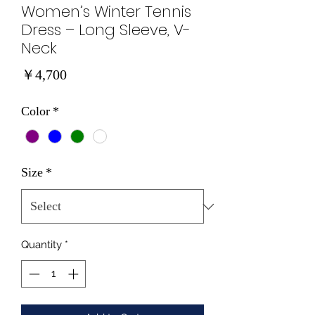
Women’s Winter Tennis
Dress – Long Sleeve, V-
Neck
Price
￥4,700
Color
*
Size
*
Quantity
*